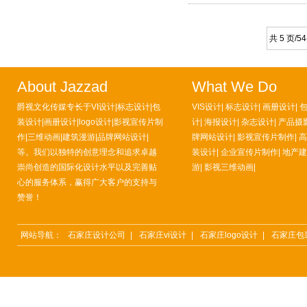
计
共 5 页/
About Jazzad
What We Do
爵视文化传媒专长于VI设计|标志设计|包
VIS设计| 标志设计| 画册设计| 
装设计|画册设计|logo设计|影视宣传片制
计| 海报设计| 杂志设计| 产品摄影
作|三维动画|建筑漫游|品牌网站设计|
牌网站设计| 影视宣传片制作| 
等。我们以独特的创意理念和追求卓越
装设计| 企业宣传片制作| 地产
崇尚创造的国际化设计水平以及完善贴
游| 影视三维动画|
心的服务体系，赢得广大客户的支持与
赞誉！
网站导航：
石家庄设计公司
|
石家庄vi设计
|
石家庄logo设计
|
石家庄包